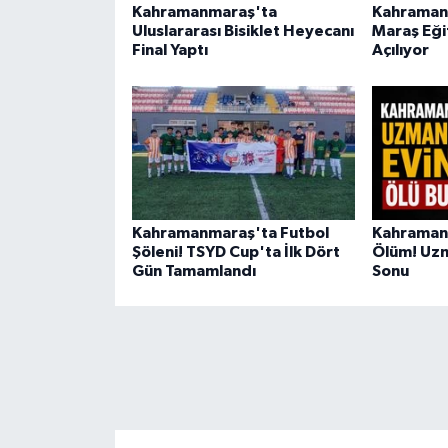
Kahramanmaraş'ta
Kahraman
Uluslararası Bisiklet Heyecanı
Maraş Eği
Final Yaptı
Açılıyor
Kahramanmaraş'ta Futbol
Kahramanm
Şöleni! TSYD Cup'ta İlk Dört
Ölüm! Uzm
Gün Tamamlandı
Sonu