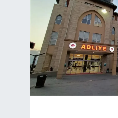
İLÇE HABERLERİ
KÜLTÜR-SANAT
KSÜ
DÜNYA
ROPORTAJ
MAGAZİN
KADIN-AİLE
YEREL YÖNETİM
MEDYA