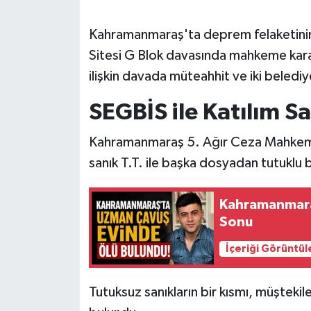
SEÇİM 2011
Kahramanmaraş'ta deprem felaketinin 
Sitesi G Blok davasında mahkeme kararı
ÜÇÜNCÜ SAYFA
ilişkin davada müteahhit ve iki beledi
BİLİMNET
SEGBİS ile Katılım S
Yemek
Kahramanmaraş 5. Ağır Ceza Mahkeme
sanık T.T. ile başka dosyadan tutuklu 
SİVİL TOPLUM
Kahramanmara
SEÇİM 2014
Sonu
KİM KİMDİR
İçeriği Görüntül
ÇEK GÖNDER
Tutuksuz sanıkların bir kısmı, müşteki