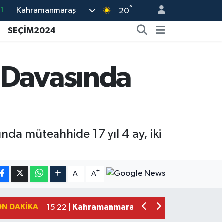
°
11
Kahramanmaraş
20
8
SEÇİM2024
2
8
 Davasında
3
4
nda müteahhide 17 yıl 4 ay, iki
Kahramanmaraş'ta Uluslararası Bisikl
22:09 |
Kahramanmaraş'ta Pusula Maraş Eğit
20:14 |
-
+
A
A
Kahramanmaraş'ta Tarım İçin Su Sefe
20:05 |
Kahramanmaraş'ta 5 Kilometrelik Yol
20:02 |
ON DAKIKA
Kahramanmaraş'ta Şüpheli Ölüm! Uz
15:22 |
Kahramanmaraş'ta Korku Dolu Anlar!
15:10 |