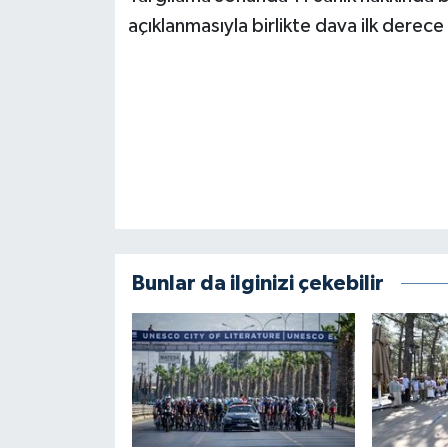
BİLİM TEKNOLOJİ
açıklanmasıyla birlikte dava ilk dere
ASAYİŞ
SEÇİM 2015
ÇEVRE
BİLİM VE TEKNOLOJİ
YARIŞMALAR
Bunlar da ilginizi çekebilir
TANITIM
HABERDE İNSAN