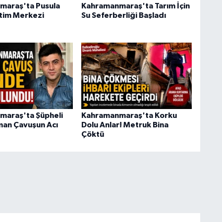
maraş'ta Pusula
Kahramanmaraş'ta Tarım İçin
tim Merkezi
Su Seferberliği Başladı
araş'ta Şüpheli
Kahramanmaraş'ta Korku
an Çavuşun Acı
Dolu Anlar! Metruk Bina
Çöktü