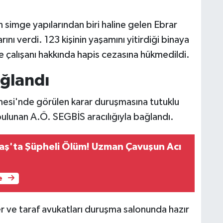
simge yapılarından biri haline gelen Ebrar
nı verdi. 123 kişinin yaşamını yitirdiği binaya
ye çalışanı hakkında hapis cezasına hükmedildi.
ağlandı
si'nde görülen karar duruşmasına tutuklu
bulunan A.Ö. SEGBİS aracılığıyla bağlandı.
ş'ta Şüpheli Ölüm! Uzman Çavuşun Acı
e
ler ve taraf avukatları duruşma salonunda hazır