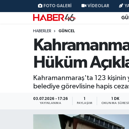
FOTO GALERI
VIDEOLAR
Y
GÜ
GÜNCEL
Nöbetçi Eczaneler
HABERLER
GÜNCEL
SİYASET
Hava Durumu
Kahramanmara
EKONOMİ
Kahramanmaraş Namaz Vakitleri
Hüküm Açıkl
SPOR
Trafik Durumu
Kahramanmaraş'ta 123 kişinin ya
YAŞAM
Süper Lig Puan Durumu ve Fikstür
belediye görevlisine hapis cezası
TEKNOLOJİ
Tüm Manşetler
03.07.2026 - 17:26
1
1 DK
YAYINLANMA
PAYLAŞIM
OKUNMA SÜRES
SAĞLIK
Son Dakika Haberleri
EĞİTİM
Haber Arşivi