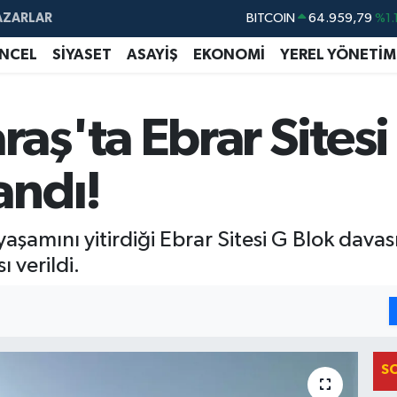
BITCOIN
64.959,79
%1.
AZARLAR
DOLAR
47,7436
%0.1
NCEL
SİYASET
ASAYİŞ
EKONOMİ
YEREL YÖNETİM
EURO
55,2510
%0.3
STERLİN
64,4811
%0.3
ş'ta Ebrar Sitesi
GRAM ALTIN
6660.55
%0.0
andı!
BİST100
13.779
%-1
şamını yitirdiği Ebrar Sitesi G Blok davası
 verildi.
I
S