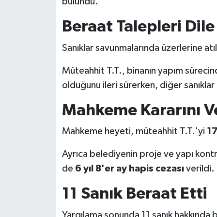
bulundu.
KİTAP
Beraat Talepleri Dile 
HEDEF2020
Sanıklar savunmalarında üzerlerine atı
OTOMOBİL
Müteahhit T.T., binanın yapım sürecind
MİZAH
olduğunu ileri sürerken, diğer sanıkla
TARİH
Mahkeme Kararını V
Genel
Mahkeme heyeti, müteahhit T.T.'yi
17
Politika
Ayrıca belediyenin proje ve yapı kontr
de
6 yıl 8'er ay hapis cezası
verildi.
YEREL
11 Sanık Beraat Etti
BÖLGEDEN
Yargılama sonunda 11 sanık hakkında 