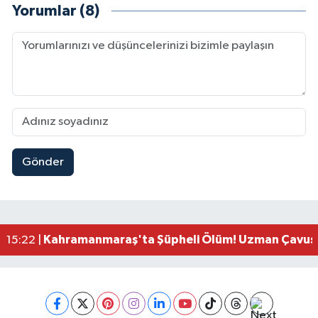
Yorumlar (8)
Gönder
Kahramanmaraş'ta Uluslararası Bisiklet Heyecan
22:09 |
Kahramanmaraş'ta Pusula Maraş Eğitim Merkezi
20:14 |
Kahramanmaraş'ta Tarım İçin Su Seferberliği Ba
20:05 |
Kahramanmaraş'ta 5 Kilometrelik Yolda Sıcak As
20:02 |
Kahramanmaraş'ta Şüpheli Ölüm! Uzman Çavuşu
15:22 |
Kahramanmaraş'ta Korku Dolu Anlar! Metruk Bi
15:10 |
Müge Anlı'da gündeme gelen Palu Ailesi Davasın
12:48 |
Tayland'daki Okul Saldırısı Kahramanmaraş Acısı
12:39 |
Kahramanmaraş'taki Okul Saldırısı Sonrası Kritik
12:31 |