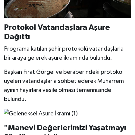
BİLİM TEKNOLOJİ
ASAYİŞ
Protokol Vatandaşlara Aşure
Dağıttı
SEÇİM 2015
Programa katılan şehir protokolü vatandaşlarla
ÇEVRE
bir araya gelerek aşure ikramında bulundu.
BİLİM VE TEKNOLOJİ
Başkan Fırat Görgel ve beraberindeki protokol
üyeleri vatandaşlarla sohbet ederek Muharrem
YARIŞMALAR
ayının hayırlara vesile olması temennisinde
TANITIM
bulundu.
HABERDE İNSAN
"Manevi Değerlerimizi Yaşatmayı