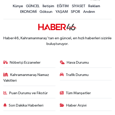
Kahramanmaraş Ağustos Fuarı'nda Funda Arar R
Künye
GÜNCEL
İletişim
EĞİTİM
SİYASET
Reklam
12:31 |
EKONOMİ
Göksun
YAŞAM
SPOR
Andırın
Kahramanmaraş'ta Hacı Murat Caddesi Baştan S
12:20 |
Kahramanmaraş'ta Madrigal Coşkusu! Fuar Alanı
12:09 |
Kahramanmaraş'ta Said Bey Sitesi Davasında 3 K
12:06 |
Haber46, Kahramanmaraş'tan en güncel, en hızlı haberleri sizinle
buluşturuyor.
Nöbetçi Eczaneler
Hava Durumu
Kahramanmaraş Namaz
Trafik Durumu
Vakitleri
Puan Durumu ve Fikstür
Tüm Manşetler
Son Dakika Haberleri
Haber Arşivi