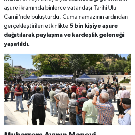
aşure ikramında binlerce vatandaşı Tarihi Ulu
SEÇİM 2011
Camii'nde buluşturdu. Cuma namazının ardından
gerçekleştirilen etkinlikte
5 bin kişiye aşure
ÜÇÜNCÜ SAYFA
dağıtılarak paylaşma ve kardeşlik geleneği
yaşatıldı.
BİLİMNET
Yemek
SİVİL TOPLUM
SEÇİM 2014
KİM KİMDİR
ÇEK GÖNDER
Muharrem Ayının Manevi