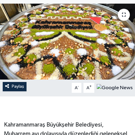
İLÇE HABERLERİ
KÜLTÜR-SANAT
KSÜ
DÜNYA
ROPORTAJ
Paylaş
-
+
MAGAZİN
A
A
KADIN-AİLE
YEREL YÖNETİM
Kahramanmaraş Büyükşehir Belediyesi,
Muharrem ayı dolayısıyla düzenlediği geleneksel
MEDYA