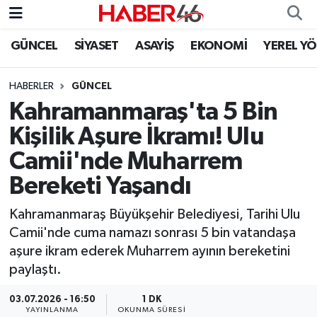
GÜNCEL
SİYASET
ASAYİŞ
EKONOMİ
YEREL Y
GÜNCEL
Nöbetçi Eczaneler
HABERLER
GÜNCEL
SİYASET
Hava Durumu
Kahramanmaraş'ta 5 Bin
EKONOMİ
Kahramanmaraş Namaz Vakitleri
Kişilik Aşure İkramı! Ulu
Camii'nde Muharrem
SPOR
Trafik Durumu
Bereketi Yaşandı
YAŞAM
Süper Lig Puan Durumu ve Fikstür
Kahramanmaraş Büyükşehir Belediyesi, Tarihi Ulu
Camii'nde cuma namazı sonrası 5 bin vatandaşa
TEKNOLOJİ
Tüm Manşetler
aşure ikram ederek Muharrem ayının bereketini
paylaştı.
SAĞLIK
Son Dakika Haberleri
03.07.2026 - 16:50
1 DK
EĞİTİM
Haber Arşivi
YAYINLANMA
OKUNMA SÜRESI