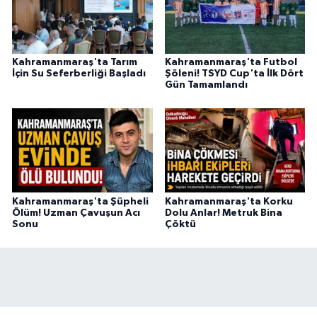
Kahramanmaraş'ta Tarım
Kahramanmaraş'ta Futbol
İçin Su Seferberliği Başladı
Şöleni! TSYD Cup'ta İlk Dört
Gün Tamamlandı
Kahramanmaraş'ta Şüpheli
Kahramanmaraş'ta Korku
Ölüm! Uzman Çavuşun Acı
Dolu Anlar! Metruk Bina
Sonu
Çöktü