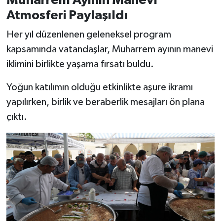
KİTAP
Atmosferi Paylaşıldı
HEDEF2020
Her yıl düzenlenen geleneksel program
kapsamında vatandaşlar, Muharrem ayının manevi
OTOMOBİL
iklimini birlikte yaşama fırsatı buldu.
MİZAH
Yoğun katılımın olduğu etkinlikte aşure ikramı
yapılırken, birlik ve beraberlik mesajları ön plana
TARİH
çıktı.
Genel
Politika
YEREL
BÖLGEDEN