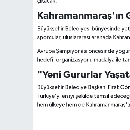
çıkacak.
KİTAP
Kahramanmaraş'ın G
HEDEF2020
Büyükşehir Belediyesi bünyesinde yetiş
OTOMOBİL
sporcular, uluslararası arenada Kahra
MİZAH
Avrupa Şampiyonası öncesinde yoğun
hedefi, organizasyonu madalya ile t
TARİH
"Yeni Gururlar Yaşa
Genel
Büyükşehir Belediye Başkanı Fırat Gör
Politika
Türkiye'yi en iyi şekilde temsil edeceğ
hem ülkeye hem de Kahramanmaraş'a y
YEREL
BÖLGEDEN