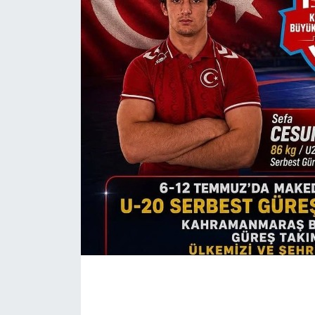
İLÇE HABERLERİ
KÜLTÜR-SANAT
KSÜ
DÜNYA
ROPORTAJ
MAGAZİN
KADIN-AİLE
YEREL YÖNETİM
MEDYA