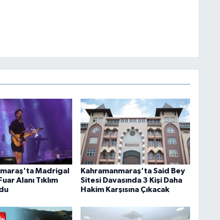
maraş'ta Madrigal
Kahramanmaraş'ta Said Bey
uar Alanı Tıklım
Sitesi Davasında 3 Kişi Daha
ldu
Hakim Karşısına Çıkacak