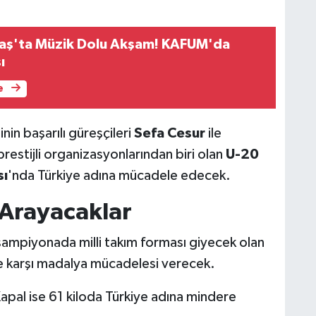
ş'ta Müzik Dolu Akşam! KAFUM'da
ı
e
n başarılı güreşçileri
Sefa Cesur
ile
prestijli organizasyonlarından biri olan
U-20
sı
'nda Türkiye adına mücadele edecek.
Arayacaklar
piyonada milli takım forması giyecek olan
ine karşı madalya mücadelesi verecek.
apal ise 61 kiloda Türkiye adına mindere