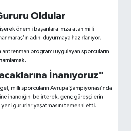
ururu Oldular
erek önemli başarılara imza atan milli
manmaraş'ın adını duyurmaya hazırlanıyor.
 antrenman programı uygulayan sporcuların
amamlamak.
tacaklarına İnanıyoruz"
gel, milli sporcuların Avrupa Şampiyonası'nda
ine inandığını belirterek, genç güreşçilerin
eni gururlar yaşatmasını temenni etti.