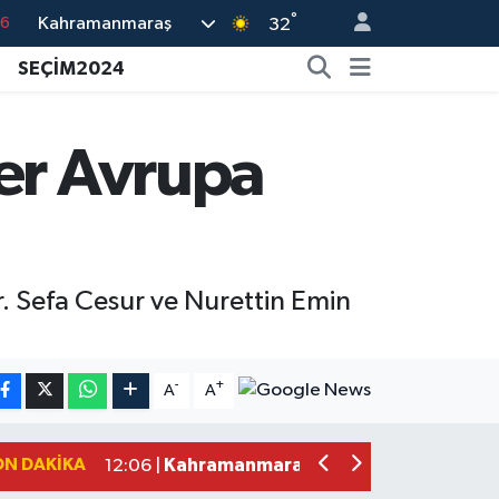
76
°
Kahramanmaraş
32
17
SEÇİM2024
01
02
ler Avrupa
44
4
r. Sefa Cesur ve Nurettin Emin
Kahramanmaraş'taki Okul Saldırısı Sonr
12:31 |
Kahramanmaraş Ağustos Fuarı'nda Fu
12:31 |
-
+
A
A
Kahramanmaraş'ta Hacı Murat Caddes
12:20 |
Kahramanmaraş'ta Madrigal Coşkusu! 
12:09 |
ON DAKIKA
Kahramanmaraş'ta Said Bey Sitesi Dav
12:06 |
Mersin'de Tatil Kabusu! Kahramanmar
19:49 |