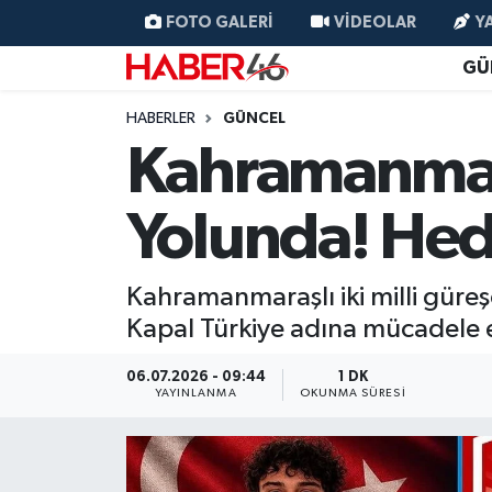
FOTO GALERI
VIDEOLAR
Y
GÜ
GÜNCEL
Nöbetçi Eczaneler
HABERLER
GÜNCEL
SİYASET
Hava Durumu
Kahramanmara
EKONOMİ
Kahramanmaraş Namaz Vakitleri
Yolunda! Hed
SPOR
Trafik Durumu
Kahramanmaraşlı iki milli güreş
YAŞAM
Süper Lig Puan Durumu ve Fikstür
Kapal Türkiye adına mücadele 
TEKNOLOJİ
Tüm Manşetler
06.07.2026 - 09:44
1 DK
YAYINLANMA
OKUNMA SÜRESI
SAĞLIK
Son Dakika Haberleri
EĞİTİM
Haber Arşivi