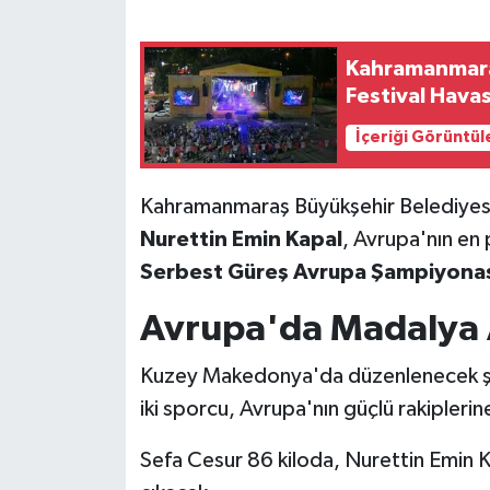
SEÇİM 2011
Kahramanmara
Festival Havas
ÜÇÜNCÜ SAYFA
İçeriği Görüntül
BİLİMNET
Kahramanmaraş Büyükşehir Belediyesini
Yemek
Nurettin Emin Kapal
, Avrupa'nın en 
Serbest Güreş Avrupa Şampiyona
SİVİL TOPLUM
Avrupa'da Madalya 
SEÇİM 2014
Kuzey Makedonya'da düzenlenecek şam
KİM KİMDİR
iki sporcu, Avrupa'nın güçlü rakipler
ÇEK GÖNDER
Sefa Cesur 86 kiloda, Nurettin Emin K