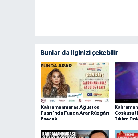
BİLİM TEKNOLOJİ
ASAYİŞ
SEÇİM 2015
Bunlar da ilginizi çekebilir
ÇEVRE
BİLİM VE TEKNOLOJİ
YARIŞMALAR
TANITIM
Kahramanmaraş Ağustos
Kahraman
Fuarı'nda Funda Arar Rüzgârı
Coşkusu! F
HABERDE İNSAN
Esecek
Tıklım Do