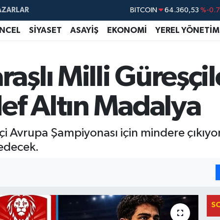
BITCOIN
64.360,53
%-0.
AZARLAR
DOLAR
47,7069
%0.
NCEL
SİYASET
ASAYİŞ
EKONOMİ
YEREL YÖNETİM
EURO
55,0265
%0.
STERLİN
64,1897
%0.
şlı Milli Güreşçi
GRAM ALTIN
6574.81
%1.
BİST100
13.887
%6
ef Altın Madalya
çi Avrupa Şampiyonası için mindere çıkıyo
edecek.
S