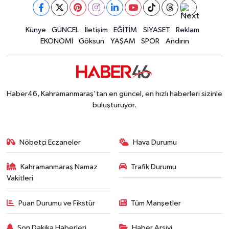
Tayland'daki Okul Saldırısı Kahramanmaraş Acısı
12:39 |
Kahramanmaraş'taki Okul Saldırısı Sonrası Kritik
12:31 |
Kahramanmaraş Ağustos Fuarı'nda Funda Arar R
Künye
GÜNCEL
İletişim
EĞİTİM
SİYASET
Reklam
12:31 |
EKONOMİ
Göksun
YAŞAM
SPOR
Andırın
Kahramanmaraş'ta Hacı Murat Caddesi Baştan S
12:20 |
Kahramanmaraş'ta Madrigal Coşkusu! Fuar Alanı
12:09 |
Kahramanmaraş'ta Said Bey Sitesi Davasında 3 K
12:06 |
Haber46, Kahramanmaraş'tan en güncel, en hızlı haberleri sizinle
buluşturuyor.
Nöbetçi Eczaneler
Hava Durumu
Kahramanmaraş Namaz
Trafik Durumu
Vakitleri
Puan Durumu ve Fikstür
Tüm Manşetler
Son Dakika Haberleri
Haber Arşivi