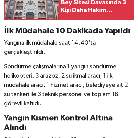
KİTAP
Bey Sitesi Davasında 3
Kişi Daha Hakim
Karşısına Çıkacak
HEDEF2020
İlk Müdahale 10 Dakikada Yapıldı
OTOMOBİL
Yangına ilk müdahale saat 14.40'ta
MİZAH
gerçekleştirildi.
TARİH
Söndürme çalışmalarına 1 yangın söndürme
helikopteri, 3 arazöz, 2 su ikmal aracı, 1 ilk
Genel
müdahale aracı, 1 hizmet aracı, belediyeye ait 2
su tankeri ile 3 teknik personel ve toplam 18
Politika
görevli katıldı.
YEREL
Yangın Kısmen Kontrol Altına
Alındı
BÖLGEDEN