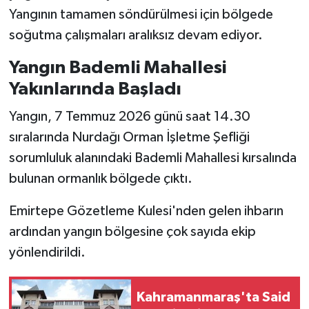
Yangının tamamen söndürülmesi için bölgede
SEÇİM 2011
soğutma çalışmaları aralıksız devam ediyor.
Yangın Bademli Mahallesi
ÜÇÜNCÜ SAYFA
Yakınlarında Başladı
BİLİMNET
Yangın, 7 Temmuz 2026 günü saat 14.30
sıralarında Nurdağı Orman İşletme Şefliği
Yemek
sorumluluk alanındaki Bademli Mahallesi kırsalında
SİVİL TOPLUM
bulunan ormanlık bölgede çıktı.
SEÇİM 2014
Emirtepe Gözetleme Kulesi'nden gelen ihbarın
ardından yangın bölgesine çok sayıda ekip
KİM KİMDİR
yönlendirildi.
ÇEK GÖNDER
Kahramanmaraş'ta Said