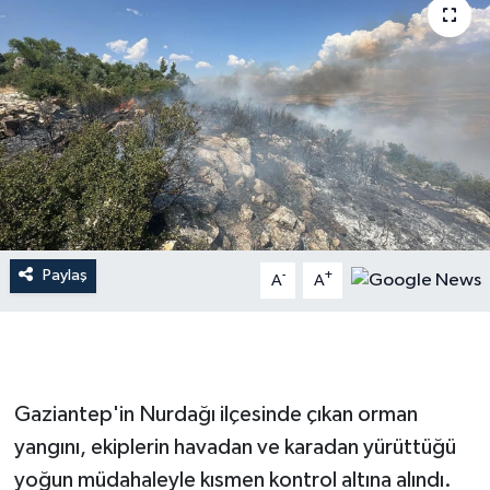
İLÇE HABERLERİ
KÜLTÜR-SANAT
KSÜ
DÜNYA
ROPORTAJ
Paylaş
-
+
A
A
MAGAZİN
KADIN-AİLE
Gaziantep'in Nurdağı ilçesinde çıkan orman
YEREL YÖNETİM
yangını, ekiplerin havadan ve karadan yürüttüğü
yoğun müdahaleyle kısmen kontrol altına alındı.
MEDYA