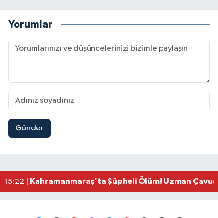
Yorumlar
Gönder
Kahramanmaraş'ta Uluslararası Bisiklet Heyecan
22:09 |
Kahramanmaraş'ta Pusula Maraş Eğitim Merkezi
20:14 |
Kahramanmaraş'ta Tarım İçin Su Seferberliği Ba
20:05 |
Kahramanmaraş'ta 5 Kilometrelik Yolda Sıcak As
20:02 |
Kahramanmaraş'ta Şüpheli Ölüm! Uzman Çavuşu
15:22 |
Kahramanmaraş'ta Korku Dolu Anlar! Metruk Bi
15:10 |
Müge Anlı'da gündeme gelen Palu Ailesi Davasın
12:48 |