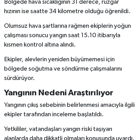
Bölgede hava sıcaklığının 31 derece, rüzgar
BİLİM TEKNOLOJİ
hızının ise saatte 34 kilometre olduğu öğrenildi.
ASAYİŞ
Olumsuz hava şartlarına rağmen ekiplerin yoğun
çalışması sonucu yangın saat 15.10 itibarıyla
SEÇİM 2015
kısmen kontrol altına alındı.
ÇEVRE
Ekipler, alevlerin yeniden büyümemesi için
bölgede soğutma ve söndürme çalışmalarını
BİLİM VE TEKNOLOJİ
sürdürüyor.
YARIŞMALAR
Yangının Nedeni Araştırılıyor
TANITIM
Yangının çıkış sebebinin belirlenmesi amacıyla ilgili
ekipler tarafından inceleme başlatıldı.
HABERDE İNSAN
Yetkililer, vatandaşları yangın riski taşıyan
alanlarda daha dikkatli olmaları konusunda uyardı.