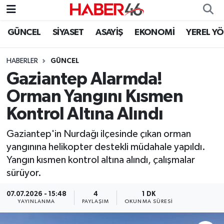
GÜNCEL
SİYASET
ASAYİŞ
EKONOMİ
YEREL Y
GÜNCEL
Nöbetçi Eczaneler
HABERLER
GÜNCEL
SİYASET
Hava Durumu
Gaziantep Alarmda!
EKONOMİ
Kahramanmaraş Namaz Vakitleri
Orman Yangını Kısmen
Kontrol Altına Alındı
SPOR
Trafik Durumu
Gaziantep'in Nurdağı ilçesinde çıkan orman
YAŞAM
Süper Lig Puan Durumu ve Fikstür
yangınına helikopter destekli müdahale yapıldı.
Yangın kısmen kontrol altına alındı, çalışmalar
TEKNOLOJİ
Tüm Manşetler
sürüyor.
SAĞLIK
Son Dakika Haberleri
07.07.2026 - 15:48
4
1 DK
YAYINLANMA
PAYLAŞIM
OKUNMA SÜRESI
EĞİTİM
Haber Arşivi